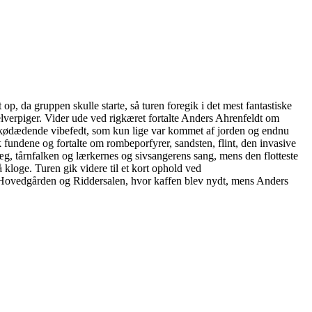
, da gruppen skulle starte, så turen foregik i det mest fantastiske
elverpiger. Vider ude ved rigkæret fortalte Anders Ahrenfeldt om
en kødædende vibefedt, som kun lige var kommet af jorden og endnu
k fundene og fortalte om rombeporfyrer, sandsten, flint, den invasive
g, tårnfalken og lærkernes og sivsangerens sang, mens den flotteste
 kloge. Turen gik videre til et kort ophold ved
il Hovedgården og Riddersalen, hvor kaffen blev nydt, mens Anders