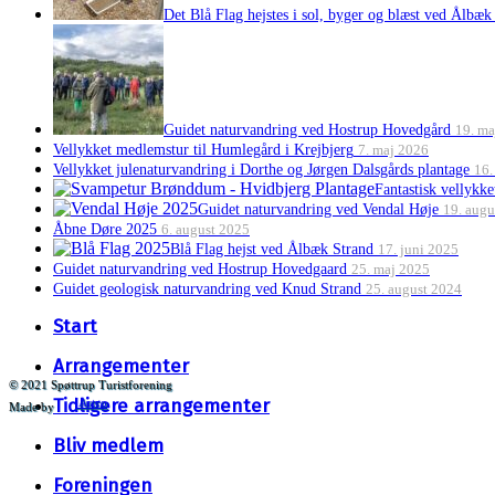
Det Blå Flag hejstes i sol, byger og blæst ved Ålbæk
Guidet naturvandring ved Hostrup Hovedgård
19. ma
Vellykket medlemstur til Humlegård i Krejbjerg
7. maj 2026
Vellykket julenaturvandring i Dorthe og Jørgen Dalsgårds plantage
16.
Fantastisk vellykk
Guidet naturvandring ved Vendal Høje
19. augu
Åbne Døre 2025
6. august 2025
Blå Flag hejst ved Ålbæk Strand
17. juni 2025
Guidet naturvandring ved Hostrup Hovedgaard
25. maj 2025
Guidet geologisk naturvandring ved Knud Strand
25. august 2024
Close
Start
Menu
Arrangementer
© 2021 Spøttrup Turistforening
Tidligere arrangementer
Artco
Made by
Bliv medlem
Foreningen