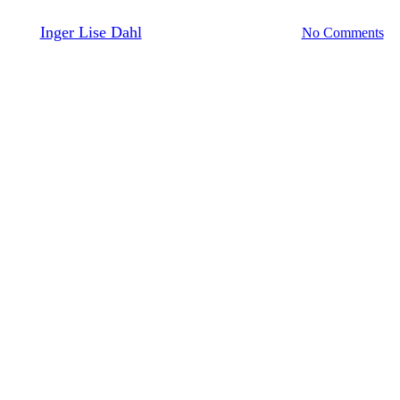
 naturvandring ved Hostrup Ho
By
Inger Lise Dahl
19. maj 2026
maj 23rd, 2026
No Comments