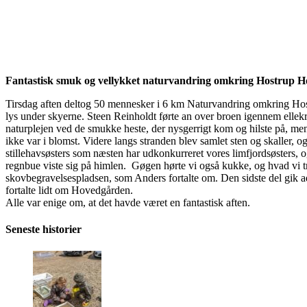
Fantastisk smuk og vellykket naturvandring omkring Hostrup 
Tirsdag aften deltog 50 mennesker i 6 km Naturvandring omkring Hostru
lys under skyerne. Steen Reinholdt førte an over broen igennem ellekr
naturplejen ved de smukke heste, der nysgerrigt kom og hilste på, me
ikke var i blomst. Videre langs stranden blev samlet sten og skaller, 
stillehavsøsters som næsten har udkonkurreret vores limfjordsøsters,
regnbue viste sig på himlen. Gøgen hørte vi også kukke, og hvad vi tro
skovbegravelsespladsen, som Anders fortalte om. Den sidste del gik a
fortalte lidt om Hovedgården.
Alle var enige om, at det havde været en fantastisk aften.
Seneste historier