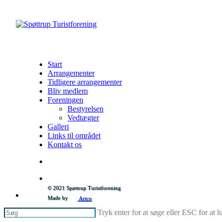
Skip
to
søg
Menu
main
content
Start
Arrangementer
Tidligere arrangementer
Bliv medlem
Foreningen
Bestyrelsen
Vedtægter
Galleri
Links til området
Kontakt os
søg
© 2021 Spøttrup Turistforening
facebook
phone
email
Made by
Artco
Tryk enter for at søge eller ESC for at 
Luk