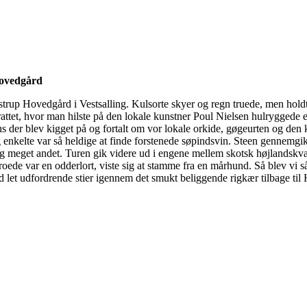
Hovedgård
p Hovedgård i Vestsalling. Kulsorte skyer og regn truede, men holdt op
attet, hvor man hilste på den lokale kunstner Poul Nielsen hulryggede 
ns der blev kigget på og fortalt om vor lokale orkide, gøgeurten og d
og enkelte var så heldige at finde forstenede søpindsvin. Steen gennemgi
 og meget andet. Turen gik videre ud i engene mellem skotsk højlandskvæ
ede var en odderlort, viste sig at stamme fra en mårhund. Så blev vi så
d let udfordrende stier igennem det smukt beliggende rigkær tilbage t