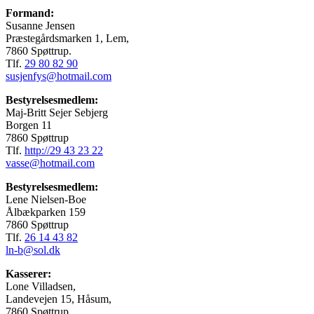
Formand:
Susanne Jensen
Præstegårdsmarken 1, Lem,
7860 Spøttrup.
Tlf.
29 80 82 90
susjenfys@hotmail.com
Bestyrelsesmedlem:
Maj-Britt Sejer Sebjerg
Borgen 11
7860 Spøttrup
Tlf.
http://29 43 23 22
vasse@hotmail.com
Bestyrelsesmedlem:
Lene Nielsen-Boe
Ålbækparken 159
7860 Spøttrup
Tlf.
26 14 43 82
ln-b@sol.dk
Kasserer:
Lone Villadsen,
Landevejen 15, Håsum,
7860 Spøttrup