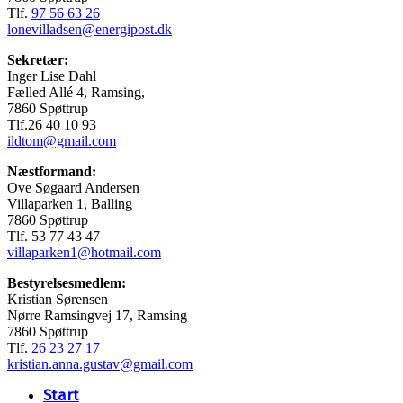
Tlf.
97 56 63 26
lonevilladsen@energipost.dk
Sekretær:
Inger Lise Dahl
Fælled Allé 4, Ramsing,
7860 Spøttrup
Tlf.26 40 10 93
ildtom@gmail.com
Næstformand:
Ove Søgaard Andersen
Villaparken 1, Balling
7860 Spøttrup
Tlf. 53 77 43 47
villaparken1@hotmail.com
Bestyrelsesmedlem:
Kristian Sørensen
Nørre Ramsingvej 17, Ramsing
7860 Spøttrup
Tlf.
26 23 27 17
kristian.anna.gustav@gmail.com
Close
Start