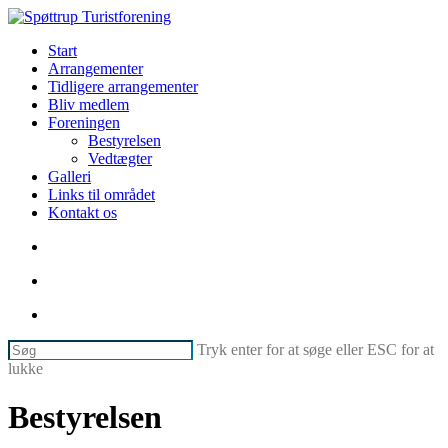
Skip
to
søg
Menu
Start
main
Arrangementer
content
Tidligere arrangementer
Bliv medlem
Foreningen
Bestyrelsen
Vedtægter
Galleri
Links til området
Kontakt os
søg
facebook
phone
email
Tryk enter for at søge eller ESC for at
lukke
Luk
søg
Bestyrelsen