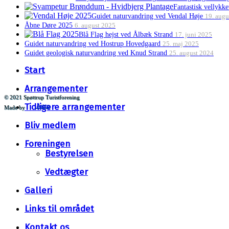
Fantastisk vellykk
Guidet naturvandring ved Vendal Høje
19. augu
Åbne Døre 2025
6. august 2025
Blå Flag hejst ved Ålbæk Strand
17. juni 2025
Guidet naturvandring ved Hostrup Hovedgaard
25. maj 2025
Guidet geologisk naturvandring ved Knud Strand
25. august 2024
Close
Start
Menu
Arrangementer
© 2021 Spøttrup Turistforening
Tidligere arrangementer
Artco
Made by
Bliv medlem
Foreningen
Bestyrelsen
Vedtægter
Galleri
Links til området
Kontakt os