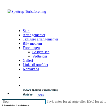
Skip
to
søg
Menu
main
content
Start
Arrangementer
Tidligere arrangementer
Bliv medlem
Foreningen
Bestyrelsen
Vedtægter
Galleri
Links til området
Kontakt os
søg
© 2021 Spøttrup Turistforening
facebook
phone
email
Made by
Artco
Tryk enter for at søge eller ESC for at 
Luk
Monthly Archives