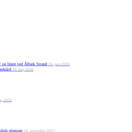
er og blæst ved Ålbæk Strand
16. juni 2026
vedgård
19. maj 2026
aj 2026
gårds plantage
16. november 2025