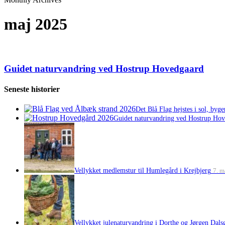
søg
maj 2025
Guidet
naturvandring
ved
Guidet naturvandring ved Hostrup Hovedgaard
Hostrup
Hovedgaard
Seneste historier
Det Blå Flag hejstes i sol, byg
Guidet naturvandring ved Hostrup Ho
Vellykket medlemstur til Humlegård i Krejbjerg
7. m
Vellykket julenaturvandring i Dorthe og Jørgen Dals