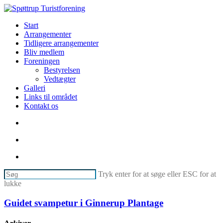
Skip
to
søg
Menu
Start
main
Arrangementer
content
Tidligere arrangementer
Bliv medlem
Foreningen
Bestyrelsen
Vedtægter
Galleri
Links til området
Kontakt os
søg
facebook
phone
email
Tryk enter for at søge eller ESC for at
lukke
Luk
søg
Guidet
Guidet svampetur i Ginnerup Plantage
svampetur
i