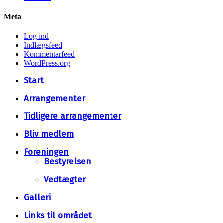
Meta
Log ind
Indlægsfeed
Kommentarfeed
WordPress.org
Close
Start
Menu
Arrangementer
Tidligere arrangementer
Bliv medlem
Foreningen
Bestyrelsen
Vedtægter
Galleri
Links til området