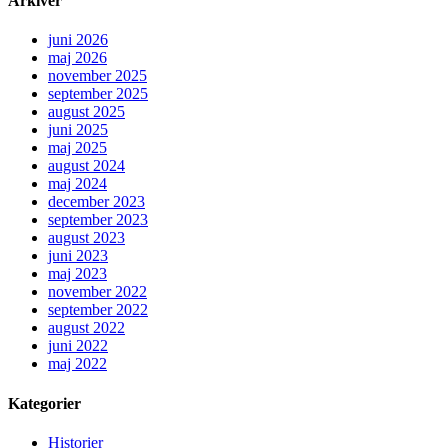
Arkiver
Ginnerup
Plantage
juni 2026
maj 2026
november 2025
september 2025
august 2025
juni 2025
maj 2025
august 2024
maj 2024
december 2023
september 2023
august 2023
juni 2023
maj 2023
november 2022
september 2022
august 2022
juni 2022
maj 2022
Kategorier
Historier