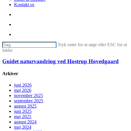
Kontakt os
søg
facebook
phone
email
Tryk enter for at søge eller ESC for at
lukke
Luk
søg
Guidet
Guidet naturvandring ved Hostrup Hovedgaard
naturvandring
ved
Arkiver
Hostrup
Hovedgaard
juni 2026
maj 2026
november 2025
september 2025
august 2025
juni 2025
maj 2025
august 2024
maj 2024