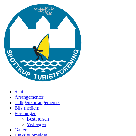
Skip
to
main
content
søg
Menu
Start
Arrangementer
Tidligere arrangementer
Bliv medlem
Foreningen
Bestyrelsen
Vedtægter
Galleri
Links til området