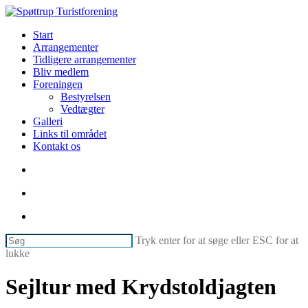
Skip
Clo
to
Me
søg
Menu
Start
main
Arrangementer
content
Tidligere arrangementer
Bliv medlem
Foreningen
Bestyrelsen
Vedtægter
Galleri
Links til området
Kontakt os
søg
facebook
phone
email
Tryk enter for at søge eller ESC for at
lukke
Luk
søg
Sejltur med Krydstoldjagten