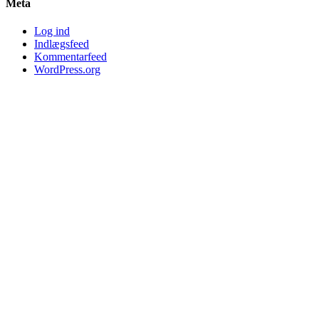
Meta
Log ind
Indlægsfeed
Kommentarfeed
WordPress.org
Start
Arrangementer
Tidligere arrangementer
Bliv medlem
Foreningen
Bestyrelsen
Galleri
Vedtægter
Links til området
Kontakt os
facebook
phone
email