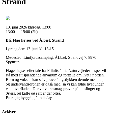
Strand
13. juni 2026 klørdag. 13:00
13:00 — 15:00
(2h)
Blå Flag hejses ved Ålbæk Strand
Lørdag dem 13. juni kl. 13-15
Mødested: Limfjordscamping, ÅLbæk Strandvej 7, 8970
Spøttrup
Flaget hejses efter tale fra Friluftsrådet. Naturvejleder Jesper vil
stå med sit spændende akvarium og fortælle om livet i fjorden.
Børn og voksne kan selv prøve fangstlykken derude med net,
og undervandsdronen er også med, så vi kan følge livet under
vandoverfladen. Der vil være smagsprøver på muslinger og
østers, og kaffe og saft er der også.
En rigtig hyggelig familiedag
Arkiver