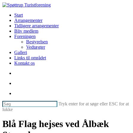
Skip
to
søg
Menu
Start
main
Arrangementer
content
Tidligere arrangementer
Bliv medlem
Foreningen
Bestyrelsen
Vedtægter
Galleri
Links til området
Kontakt os
søg
facebook
phone
email
Tryk enter for at søge eller ESC for at
lukke
Luk
søg
Blå Flag hejses ved Ålbæk