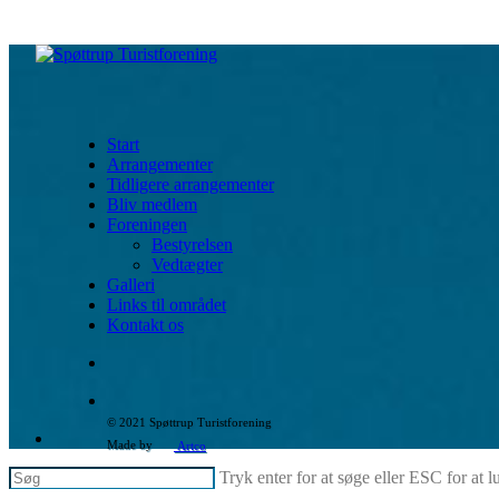
Skip
to
søg
Menu
main
content
Start
Arrangementer
Tidligere arrangementer
Bliv medlem
Foreningen
Bestyrelsen
Vedtægter
Galleri
Links til området
Kontakt os
søg
© 2021 Spøttrup Turistforening
facebook
phone
email
Made by
Artco
Tryk enter for at søge eller ESC for at 
Luk