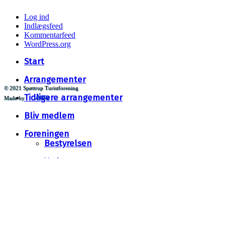
Log ind
Indlægsfeed
Kommentarfeed
WordPress.org
Close
Start
Menu
Arrangementer
© 2021 Spøttrup Turistforening
Tidligere arrangementer
Artco
Made by
Bliv medlem
Foreningen
Bestyrelsen
Vedtægter
Galleri
Links til området
Kontakt os