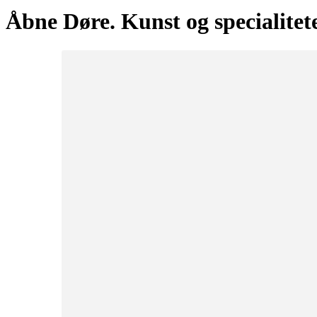
søg
Åbne Døre. Kunst og specialitet